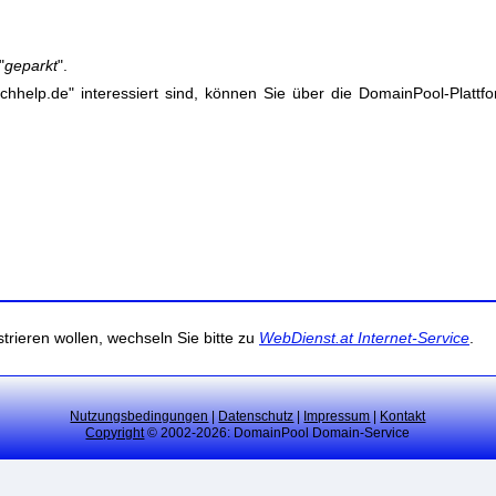
"
geparkt
".
elp.de" interessiert sind, können Sie über die DomainPool-Plattfo
trieren wollen, wechseln Sie bitte zu
WebDienst.at Internet-Service
.
Nutzungsbedingungen
|
Datenschutz
|
Impressum
|
Kontakt
Copyright
© 2002-2026: DomainPool Domain-Service