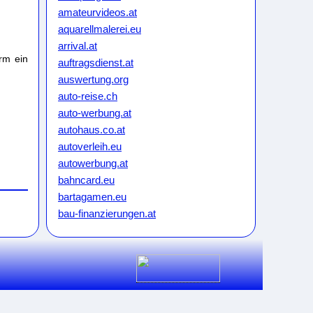
amateurvideos.at
aquarellmalerei.eu
arrival.at
rm ein
auftragsdienst.at
auswertung.org
auto-reise.ch
auto-werbung.at
autohaus.co.at
autoverleih.eu
autowerbung.at
bahncard.eu
bartagamen.eu
bau-finanzierungen.at
bauunternehmen.eu
bikeweb.de
bluecard.at
blumenkauf.at
blumenpflege.eu